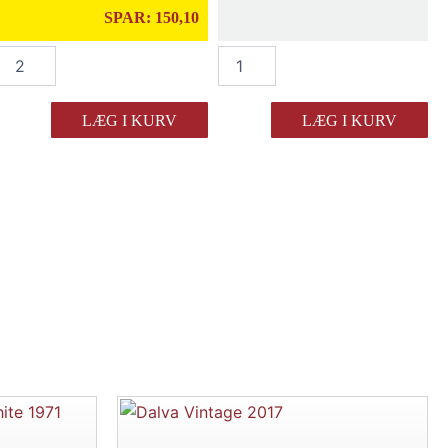
SPAR:
150,10
Dalva
Dalva
Colheita
Colheita
2014
2014
antal
antal
LÆG I KURV
LÆG I KURV