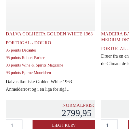
DALVA COLHEITA GOLDEN WHITE 1963
MADEIRA B
MEDIUM DRY
PORTUGAL - DOURO
PORTUGAL 
95 points Decanter
Druer fra en en
95 points Robert Parker
de Câmara de lo
93 points Wine & Spirits Magazine
93 points Bjarne Mouridsen
Dalvas ikoniske Golden White 1963.
Anmelderrost og i en liga for sig! ...
NORMALPRIS:
2799,95
Dalva
Madeira
LÆG I KURV
Colheita
Barbeito