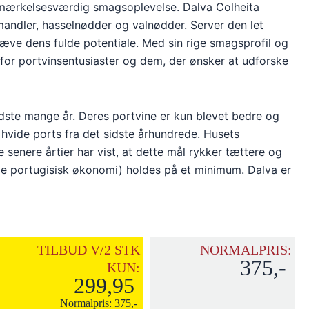
 bemærkelsesværdig smagsoplevelse. Dalva Colheita
andler, hasselnødder og valnødder. Server den let
hæve dens fulde potentiale. Med sin rige smagsprofil og
 for portvinsentusiaster og dem, der ønsker at udforske
dste mange år. Deres portvine er kun blevet bedre og
 hvide ports fra det sidste århundrede. Husets
 senere årtier har vist, at dette mål rykker tættere og
de portugisisk økonomi) holdes på et minimum. Dalva er
TILBUD V/2 STK
NORMALPRIS:
375,-
KUN:
299,95
Normalpris:
375,-