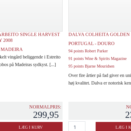
ARBEITO SINGLE HARVEST
DALVA COLHEITA GOLDEN 
 2008
PORTUGAL - DOURO
- MADEIRA
94 points Robert Parker
kelt vingård beliggende i Estreito
91 points Wine & Spirits Magazine
bos på Madeiras sydkyst. [...]
95 points Bjarne Mouridsen
Over fire årtier på fad giver en u
høj kvalitet. Dalva er notorisk kendt
NORMALPRIS:
N
299,95
2
Dalva
LÆG I KURV
LÆG I 
Colheita