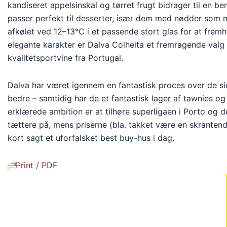
kandiseret appelsinskal og tørret frugt bidrager til en
passer perfekt til desserter, især dem med nødder som m
afkølet ved 12–13°C i et passende stort glas for at frem
elegante karakter er Dalva Colheita et fremragende valg
kvalitetsportvine fra Portugal.
Dalva har været igennem en fantastisk proces over de si
bedre – samtidig har de et fantastisk lager af tawnies og
erklærede ambition er at tilhøre superligaen i Porto og de
tættere på, mens priserne (bla. takket være en skranten
kort sagt et uforfalsket best buy-hus i dag.
Print / PDF