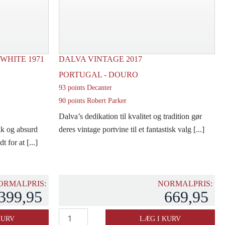
WHITE 1971
DALVA VINTAGE 2017
PORTUGAL - DOURO
93 points Decanter
90 points Robert Parker
Dalva’s dedikation til kvalitet og tradition gør
nik og absurd
deres vintage portvine til et fantastisk valg [...]
 for at [...]
ORMALPRIS:
NORMALPRIS:
399,95
669,95
Dalva
KURV
LÆG I KURV
Vintage