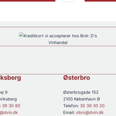
Golden
White
1971
antal
iksberg
Østerbro
ej 9
Østerbrogade 152
riksberg
2100 København Ø
5 39 30 80
Telefon:
35 39 30 20
d@dvin.dk
Email:
obro@dvin.dk