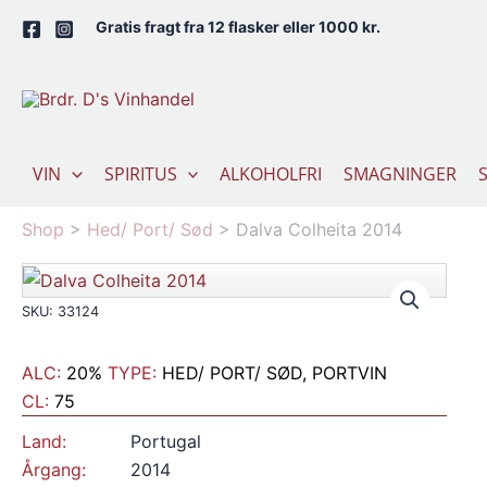
Gå
Gratis fragt fra 12 flasker eller 1000 kr.
til
indholdet
VIN
SPIRITUS
ALKOHOLFRI
SMAGNINGER
Shop
>
Hed/ Port/ Sød
>
Dalva Colheita 2014
SKU: 33124
ALC:
20%
TYPE:
HED/ PORT/ SØD, PORTVIN
CL:
75
Land:
Portugal
Årgang:
2014