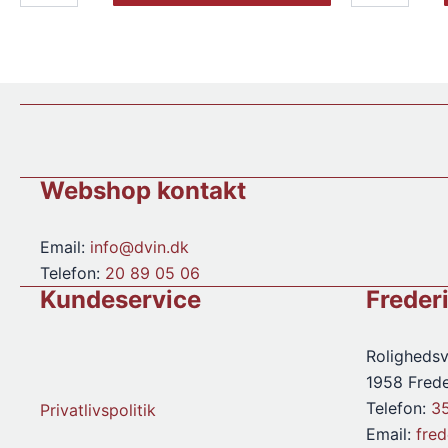
Golden
Single
White
Harvest
1963
Medium
antal
Dry
2008
antal
Webshop kontakt
Email:
info@dvin.dk
Telefon:
20 89 05 06
Kundeservice
Freder
Rolighedsv
1958 Frede
Telefon:
3
Privatlivspolitik
Email:
fre