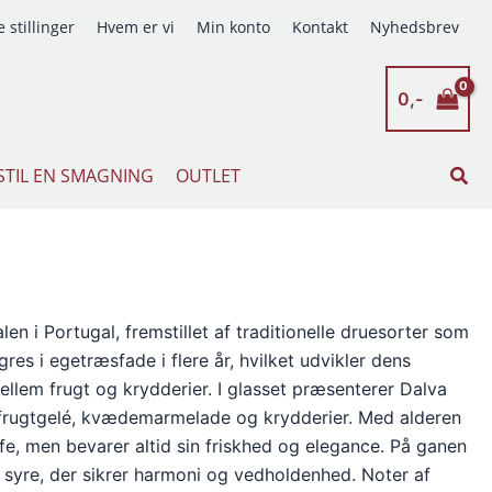
 stillinger
Hvem er vi
Min konto
Kontakt
Nyhedsbrev
0,-
Søg
STIL EN SMAGNING
OUTLET
n i Portugal, fremstillet af traditionelle druesorter som
res i egetræsfade i flere år, hvilket udvikler dens
lem frugt og krydderier. I glasset præsenterer Dalva
 frugtgelé, kvædemarmelade og krydderier. Med alderen
ffe, men bevarer altid sin friskhed og elegance. På ganen
syre, der sikrer harmoni og vedholdenhed. Noter af