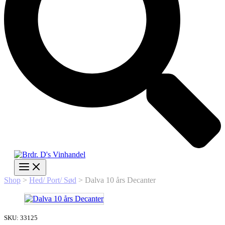
Shop
>
Hed/ Port/ Sød
>
Dalva 10 års Decanter
SKU: 33125