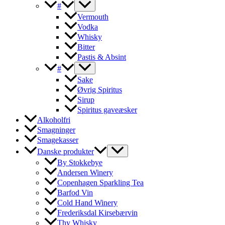
#
Vermouth
Vodka
Whisky
Bitter
Pastis & Absint
#
Sake
Øvrig Spiritus
Sirup
Spiritus gaveæsker
Alkoholfri
Smagninger
Smagekasser
Danske produkter
By Stokkebye
Andersen Winery
Copenhagen Sparkling Tea
Barfod Vin
Cold Hand Winery
Frederiksdal Kirsebærvin
Thy Whisky