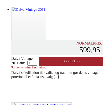
NORMALPRIS:
599,95
DALVA VINTAGE 2011
Dalva Vintage
LÆG I KURV
2011 antal
PORTUGAL - DOURO
95 points Wine Enthusiast
Dalva’s dedikation til kvalitet og tradition gør deres vintage
portvine til et fantastisk valg [...]