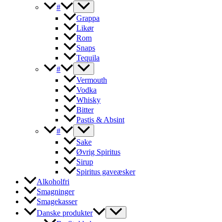
#
Grappa
Likør
Rom
Snaps
Tequila
#
Vermouth
Vodka
Whisky
Bitter
Pastis & Absint
#
Sake
Øvrig Spiritus
Sirup
Spiritus gaveæsker
Alkoholfri
Smagninger
Smagekasser
Danske produkter