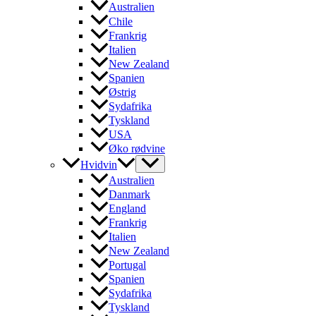
Australien
Chile
Frankrig
Italien
New Zealand
Spanien
Østrig
Sydafrika
Tyskland
USA
Øko rødvine
Hvidvin
Australien
Danmark
England
Frankrig
Italien
New Zealand
Portugal
Spanien
Sydafrika
Tyskland