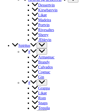
Dessertvin
Kirsebærvin
Likør
Madeira
Portvin
Rivesaltes
Sherry
Æblevin
Spiritus
#
Armagnac
Brandy
Calvados
Cognac
Gin
#
Grappa
Likør
Rom
Snaps
Tequila