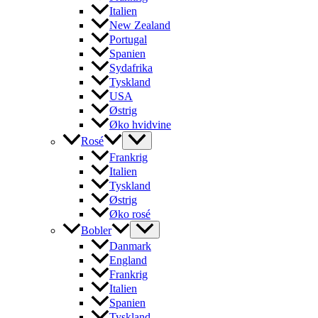
Italien
New Zealand
Portugal
Spanien
Sydafrika
Tyskland
USA
Østrig
Øko hvidvine
Rosé
Frankrig
Italien
Tyskland
Østrig
Øko rosé
Bobler
Danmark
England
Frankrig
Italien
Spanien
Tyskland