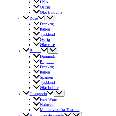
USA
Østrig
Øko hvidvine
Rosé
Frankrig
Italien
Tyskland
Østrig
Øko rosé
Bobler
Danmark
England
Frankrig
Italien
Spanien
Tyskland
Øko bobler
Orangevin
Fine Wine
Naturvin
Modne vine fra Toscana
Hedvin og dessertvin