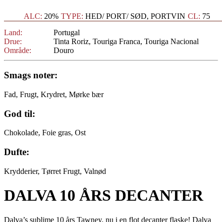
ALC:
20%
TYPE:
HED/ PORT/ SØD, PORTVIN
CL:
75
Land:
Portugal
Drue:
Tinta Roriz, Touriga Franca, Touriga Nacional
Område:
Douro
Smags noter:
Fad, Frugt, Krydret, Mørke bær
God til:
Chokolade, Foie gras, Ost
Dufte:
Krydderier, Tørret Frugt, Valnød
DALVA 10 ÅRS DECANTER
Dalva’s sublime 10 års Tawney, nu i en flot decanter flaske! Dalva