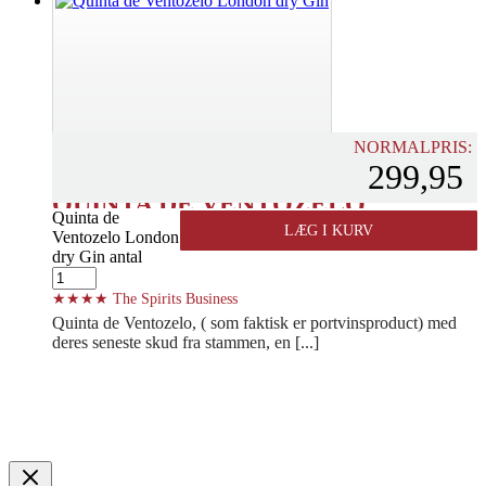
NORMALPRIS:
299,95
QUINTA DE VENTOZELO
Quinta de
LONDON DRY GIN
LÆG I KURV
Ventozelo London
dry Gin antal
PORTUGAL - DOURO
★★★★ The Spirits Business
Quinta de Ventozelo, ( som faktisk er portvinsproduct) med
deres seneste skud fra stammen, en [...]