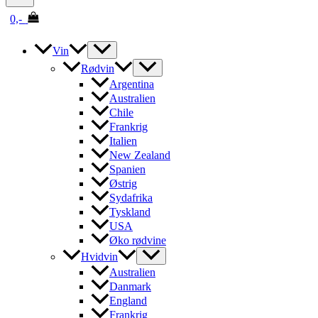
0,-
Vin
Rødvin
Argentina
Australien
Chile
Frankrig
Italien
New Zealand
Spanien
Østrig
Sydafrika
Tyskland
USA
Øko rødvine
Hvidvin
Australien
Danmark
England
Frankrig