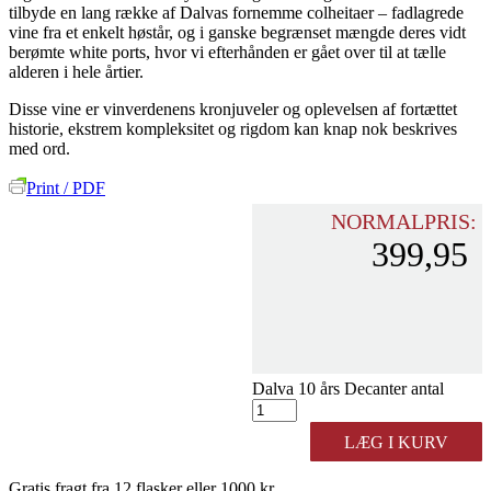
tilbyde en lang række af Dalvas fornemme colheitaer – fadlagrede
vine fra et enkelt høstår, og i ganske begrænset mængde deres vidt
berømte white ports, hvor vi efterhånden er gået over til at tælle
alderen i hele årtier.
Disse vine er vinverdenens kronjuveler og oplevelsen af fortættet
historie, ekstrem kompleksitet og rigdom kan knap nok beskrives
med ord.
Print / PDF
NORMALPRIS:
399,95
Dalva 10 års Decanter antal
LÆG I KURV
Gratis fragt fra 12 flasker eller 1000 kr.