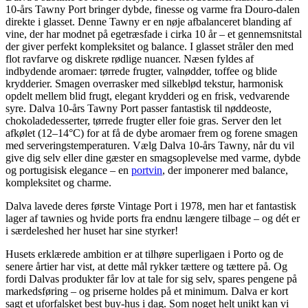
10-års Tawny Port bringer dybde, finesse og varme fra Douro-dalen
direkte i glasset. Denne Tawny er en nøje afbalanceret blanding af
vine, der har modnet på egetræsfade i cirka 10 år – et gennemsnitstal
der giver perfekt kompleksitet og balance. I glasset stråler den med
flot ravfarve og diskrete rødlige nuancer. Næsen fyldes af
indbydende aromaer: tørrede frugter, valnødder, toffee og blide
krydderier. Smagen overrasker med silkeblød tekstur, harmonisk
opdelt mellem blid frugt, elegant krydderi og en frisk, vedvarende
syre. Dalva 10-års Tawny Port passer fantastisk til nøddeoste,
chokoladedesserter, tørrede frugter eller foie gras. Server den let
afkølet (12–14°C) for at få de dybe aromaer frem og forene smagen
med serveringstemperaturen. Vælg Dalva 10-års Tawny, når du vil
give dig selv eller dine gæster en smagsoplevelse med varme, dybde
og portugisisk elegance – en
portvin
, der imponerer med balance,
kompleksitet og charme.
Dalva lavede deres første Vintage Port i 1978, men har et fantastisk
lager af tawnies og hvide ports fra endnu længere tilbage – og dét er
i særdeleshed her huset har sine styrker!
Husets erklærede ambition er at tilhøre superligaen i Porto og de
senere årtier har vist, at dette mål rykker tættere og tættere på. Og
fordi Dalvas produkter får lov at tale for sig selv, spares pengene på
markedsføring – og priserne holdes på et minimum. Dalva er kort
sagt et uforfalsket best buy-hus i dag. Som noget helt unikt kan vi