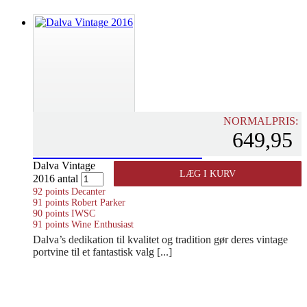
NORMALPRIS:
649,95
DALVA VINTAGE 2016
Dalva Vintage
LÆG I KURV
2016 antal
PORTUGAL - DOURO
92 points Decanter
91 points Robert Parker
90 points IWSC
91 points Wine Enthusiast
Dalva’s dedikation til kvalitet og tradition gør deres vintage
portvine til et fantastisk valg [...]