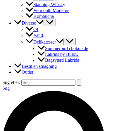
Stauning Whisky
Vermouth Moderne
Kombucha
Diverse
Øl
Vand
Delikatesser
Summerbird chokolade
Lakrids by Bülow
Bagsværd Lakrids
Bestil en smagning
Outlet
Søg efter:
Søg