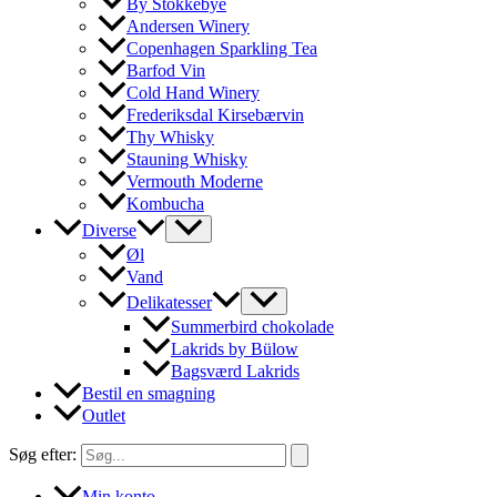
By Stokkebye
Andersen Winery
Copenhagen Sparkling Tea
Barfod Vin
Cold Hand Winery
Frederiksdal Kirsebærvin
Thy Whisky
Stauning Whisky
Vermouth Moderne
Kombucha
Diverse
Øl
Vand
Delikatesser
Summerbird chokolade
Lakrids by Bülow
Bagsværd Lakrids
Bestil en smagning
Outlet
Søg efter:
Min konto