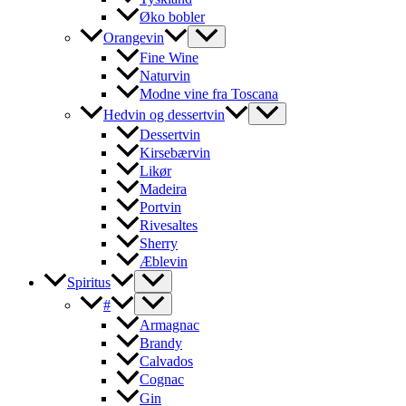
Øko bobler
Orangevin
Fine Wine
Naturvin
Modne vine fra Toscana
Hedvin og dessertvin
Dessertvin
Kirsebærvin
Likør
Madeira
Portvin
Rivesaltes
Sherry
Æblevin
Spiritus
#
Armagnac
Brandy
Calvados
Cognac
Gin