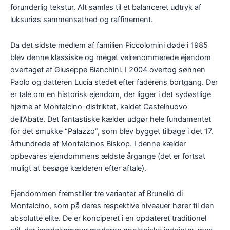
forunderlig tekstur. Alt samles til et balanceret udtryk af
luksuriøs sammensathed og raffinement.
Da det sidste medlem af familien Piccolomini døde i 1985
blev denne klassiske og meget velrenommerede ejendom
overtaget af Giuseppe Bianchini. I 2004 overtog sønnen
Paolo og datteren Lucia stedet efter faderens bortgang. Der
er tale om en historisk ejendom, der ligger i det sydøstlige
hjørne af Montalcino-distriktet, kaldet Castelnuovo
dell’Abate. Det fantastiske kælder udgør hele fundamentet
for det smukke “Palazzo”, som blev bygget tilbage i det 17.
århundrede af Montalcinos Biskop. I denne kælder
opbevares ejendommens ældste årgange (det er fortsat
muligt at besøge kælderen efter aftale).
Ejendommen fremstiller tre varianter af Brunello di
Montalcino, som på deres respektive niveauer hører til den
absolutte elite. De er konciperet i en opdateret traditionel