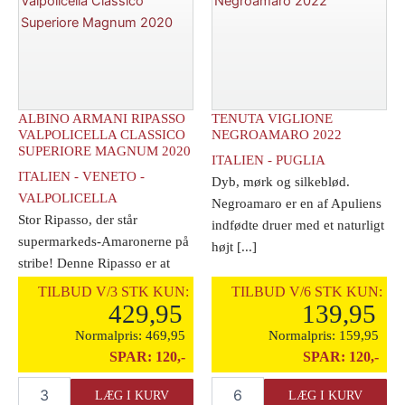
ALBINO ARMANI RIPASSO
TENUTA VIGLIONE
VALPOLICELLA CLASSICO
NEGROAMARO 2022
SUPERIORE MAGNUM 2020
ITALIEN - PUGLIA
ITALIEN - VENETO -
Dyb, mørk og silkeblød.
VALPOLICELLA
Negroamaro er en af Apuliens
Stor Ripasso, der står
indfødte druer med et naturligt
supermarkeds-Amaronerne på
højt [...]
stribe! Denne Ripasso er at
regne som [...]
TILBUD V/3 STK KUN:
TILBUD V/6 STK KUN:
429,95
139,95
Normalpris:
469,95
Normalpris:
159,95
SPAR:
120,-
SPAR:
120,-
Albino
Tenuta
LÆG I KURV
LÆG I KURV
Armani
Viglione