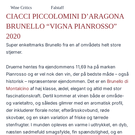
Wine Critics
Falstaff
CIACCI PICCOLOMINI D’ARAGONA
BRUNELLO “VIGNA PIANROSSO”
2020
Super enkeltmarks Brunello fra en af områdets helt store
stjerner.
Druerne hentes fra ejendommens 11,69 ha på marken
Pianrosso og er vel nok den vin, der på bedste måde – også
historisk – repræsenterer ejendommen. Det er en
Brunello di
Montalcino
af høj klasse, ædel, elegant og altid med stor
fascinationskraft. Dertil kommer at vinen både er område-
og varietaltro, og således glimrer med en aromatisk profil,
der inkluderer florale noter, efterårsskovbund, røde
skovbær, og en skøn variation af friske og tørrede
stenfrugter. I munden opleves en varme i udtrykket, en dyb,
næsten sødmefuld smagsfylde, fin spændstighed, og en