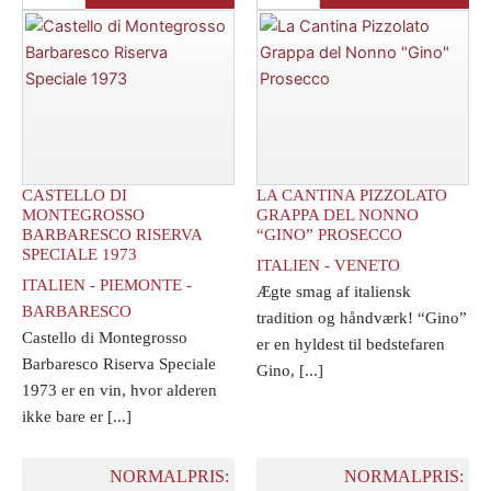
Ripasso
Negroamaro
Valpolicella
2022
Classico
antal
Superiore
Magnum
2020
antal
CASTELLO DI
LA CANTINA PIZZOLATO
MONTEGROSSO
GRAPPA DEL NONNO
BARBARESCO RISERVA
“GINO” PROSECCO
SPECIALE 1973
ITALIEN - VENETO
ITALIEN - PIEMONTE -
Ægte smag af italiensk
BARBARESCO
tradition og håndværk! “Gino”
Castello di Montegrosso
er en hyldest til bedstefaren
Barbaresco Riserva Speciale
Gino, [...]
1973 er en vin, hvor alderen
ikke bare er [...]
NORMALPRIS:
NORMALPRIS: