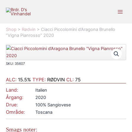
Gå
til
indholdet
Shop
>
Rødvin
>
Ciacci Piccolomini d’Aragona Brunello
“Vigna Pianrosso” 2020
SKU: 35607
ALC:
15.5%
TYPE:
RØDVIN
CL:
75
Land:
Italien
Årgang:
2020
Drue:
100% Sangiovese
Område:
Toscana
Smags noter: