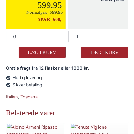
599,95
Normalpris:
699,95
SPAR:
600,-
Ciacci
Ciacci
Piccolomini
Piccolomini
d’Aragona
d’Aragona
Brunello
Brunello
LÆG I KURV
LÆG I KURV
"Vigna
"Vigna
Pianrosso"
Pianrosso"
Gratis fragt fra 12 flasker eller 1000 kr.
2020
2020
antal
antal
Hurtig levering
Sikker betaling
Italien
,
Toscana
Relaterede varer