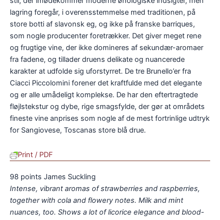
stil, der imødekommer moderne ønologiske indsigter, men
lagring foregår, i overensstemmelse med traditionen, på
store botti af slavonsk eg, og ikke på franske barriques,
som nogle producenter foretrækker. Det giver meget rene
og frugtige vine, der ikke domineres af sekundær-aromaer
fra fadene, og tillader druens delikate og nuancerede
karakter at udfolde sig uforstyrret. De tre Brunello’er fra
Ciacci Piccolomini forener det kraftfulde med det elegante
og er alle umådeligt komplekse. De har den eftertragtede
fløjlstekstur og dybe, rige smagsfylde, der gør at områdets
fineste vine anprises som nogle af de mest fortrinlige udtryk
for Sangiovese, Toscanas store blå drue.
Print / PDF
98 points James Suckling
Intense, vibrant aromas of strawberries and raspberries,
together with cola and flowery notes. Milk and mint
nuances, too. Shows a lot of licorice elegance and blood-