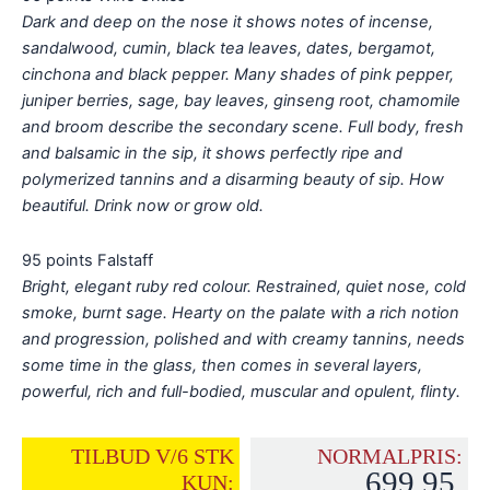
Dark and deep on the nose it shows notes of incense,
sandalwood, cumin, black tea leaves, dates, bergamot,
cinchona and black pepper. Many shades of pink pepper,
juniper berries, sage, bay leaves, ginseng root, chamomile
and broom describe the secondary scene. Full body, fresh
and balsamic in the sip, it shows perfectly ripe and
polymerized tannins and a disarming beauty of sip. How
beautiful. Drink now or grow old.
95 points Falstaff
Bright, elegant ruby red colour. Restrained, quiet nose, cold
smoke, burnt sage. Hearty on the palate with a rich notion
and progression, polished and with creamy tannins, needs
some time in the glass, then comes in several layers,
powerful, rich and full-bodied, muscular and opulent, flinty.
TILBUD V/6 STK
NORMALPRIS:
699,95
KUN: