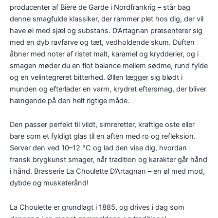
producenter af Bière de Garde i Nordfrankrig – står bag
denne smagfulde klassiker, der rammer plet hos dig, der vil
have øl med sjæl og substans. D’Artagnan præsenterer sig
med en dyb ravfarve og tæt, vedholdende skum. Duften
åbner med noter af ristet malt, karamel og krydderier, og i
smagen møder du en flot balance mellem sødme, rund fylde
og en velintegreret bitterhed. Øllen lægger sig blødt i
munden og efterlader en varm, krydret eftersmag, der bliver
hængende på den helt rigtige måde.
Den passer perfekt til vildt, simreretter, kraftige oste eller
bare som et fyldigt glas til en aften med ro og refleksion.
Server den ved 10–12 °C og lad den vise dig, hvordan
fransk brygkunst smager, når tradition og karakter går hånd
i hånd. Brasserie La Choulette D’Artagnan – en øl med mod,
dybde og musketerånd!
La Choulette er grundlagt i 1885, og drives i dag som