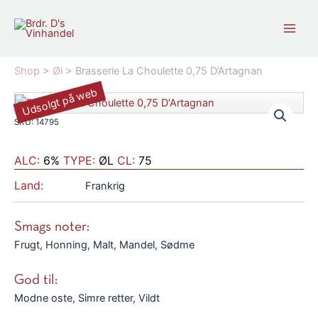
Gå
til
indholdet
Shop
>
Øl
>
Brasserie La Choulette 0,75 D’Artagnan
Udsolgt på web
SKU: 14795
ALC:
6%
TYPE:
ØL
CL:
75
Land:
Frankrig
Smags noter:
Frugt, Honning, Malt, Mandel, Sødme
God til:
Modne oste, Simre retter, Vildt