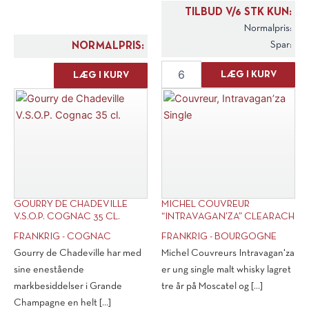
TILBUD V/6 STK KUN:
Normalpris:
Spar:
NORMALPRIS:
Ampelidae
Gourry
LÆG I KURV
LÆG I KURV
Quarts
de
de
Chadeville
Chaume
X.O.
Grand
Cognac
Cru
1'er
2014
Cru
antal
antal
GOURRY DE CHADEVILLE
MICHEL COUVREUR
V.S.O.P. COGNAC 35 CL.
“INTRAVAGAN’ZA” CLEARACH
FRANKRIG - COGNAC
FRANKRIG - BOURGOGNE
Gourry de Chadeville har med
Michel Couvreurs Intravagan'za
sine enestående
er ung single malt whisky lagret
markbesiddelser i Grande
tre år på Moscatel og [...]
Champagne en helt [...]