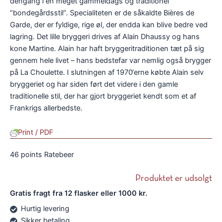
dengang i en meget gammeldags og traditionel
“bondegårdsstil”. Specialiteten er de såkaldte Bières de
Garde, der er fyldige, rige øl, der endda kan blive bedre ved
lagring. Det lille bryggeri drives af Alain Dhaussy og hans
kone Martine. Alain har haft bryggeritraditionen tæt på sig
gennem hele livet – hans bedstefar var nemlig også brygger
på La Choulette. I slutningen af 1970‘erne købte Alain selv
bryggeriet og har siden ført det videre i den gamle
traditionelle stil, der har gjort bryggeriet kendt som et af
Frankrigs allerbedste.
Print / PDF
46 points Ratebeer
Produktet er udsolgt
De
De
opr
akt
Gratis fragt fra 12 flasker eller 1000 kr.
pri
pri
Hurtig levering
var
er:
Sikker betaling