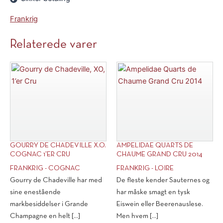
75,
75,
Frankrig
Relaterede varer
GOURRY DE CHADEVILLE X.O.
AMPELIDAE QUARTS DE
COGNAC 1’ER CRU
CHAUME GRAND CRU 2014
FRANKRIG - COGNAC
FRANKRIG - LOIRE
Gourry de Chadeville har med
De fleste kender Sauternes og
sine enestående
har måske smagt en tysk
markbesiddelser i Grande
Eiswein eller Beerenauslese.
Champagne en helt [...]
Men hvem [...]