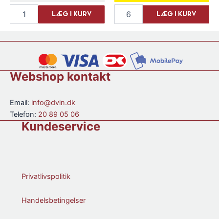
Casal
Tenuta
LÆG I KURV
LÆG I KURV
D'Emilia
Viglione
Limoncello
Negroamaro
antal
2022
antal
Webshop kontakt
Email:
info@dvin.dk
Telefon:
20 89 05 06
Kundeservice
Privatlivspolitik
Handelsbetingelser