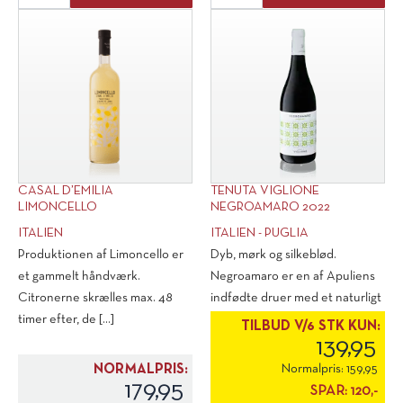
Pizzolato
D'Acqui
"M-
2023
Use"
antal
Alcohol
Free
Sparkling
0,2
l.
antal
CASAL D’EMILIA
TENUTA VIGLIONE
LIMONCELLO
NEGROAMARO 2022
ITALIEN
ITALIEN - PUGLIA
Produktionen af Limoncello er
Dyb, mørk og silkeblød.
et gammelt håndværk.
Negroamaro er en af Apuliens
Citronerne skrælles max. 48
indfødte druer med et naturligt
timer efter, de [...]
højt [...]
TILBUD V/6 STK KUN:
139,95
NORMALPRIS:
Normalpris:
159,95
179,95
SPAR:
120,-