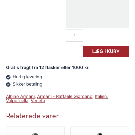
Albino
Armani
Recioto
della
LÆG I KURV
Valpolicella
Classico
Gratis fragt fra 12 flasker eller 1000 kr.
2022
antal
Hurtig levering
Sikker betaling
Albino Armani
,
Armani - Raffaele Giordano
,
Italien
,
Valpolicella
,
Veneto
Relaterede varer