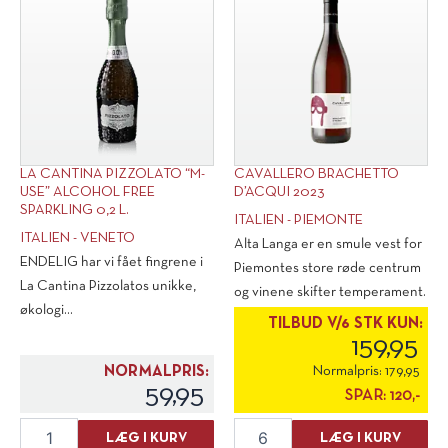
LA CANTINA PIZZOLATO “M-
CAVALLERO BRACHETTO
USE” ALCOHOL FREE
D’ACQUI 2023
SPARKLING 0,2 L.
ITALIEN - PIEMONTE
ITALIEN - VENETO
Alta Langa er en smule vest for
ENDELIG har vi fået fingrene i
Piemontes store røde centrum
La Cantina Pizzolatos unikke,
og vinene skifter temperament.
økologi...
[...]
TILBUD V/6 STK KUN:
159,95
NORMALPRIS:
Normalpris:
179,95
59,95
SPAR:
120,-
La
Cavallero
LÆG I KURV
LÆG I KURV
Cantina
Brachetto