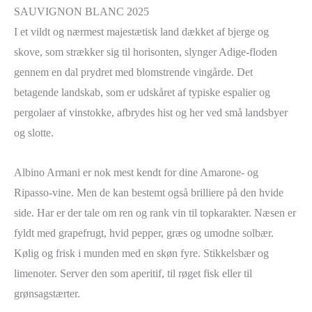
SAUVIGNON BLANC 2025
I et vildt og nærmest majestætisk land dækket af bjerge og
skove, som strækker sig til horisonten, slynger Adige-floden
gennem en dal prydret med blomstrende vingårde. Det
betagende landskab, som er udskåret af typiske espalier og
pergolaer af vinstokke, afbrydes hist og her ved små landsbyer
og slotte.
Albino Armani er nok mest kendt for dine Amarone- og
Ripasso-vine. Men de kan bestemt også brilliere på den hvide
side. Har er der tale om ren og rank vin til topkarakter. Næsen er
fyldt med grapefrugt, hvid pepper, græs og umodne solbær.
Kølig og frisk i munden med en skøn fyre. Stikkelsbær og
limenoter. Server den som aperitif, til røget fisk eller til
grønsagstærter.