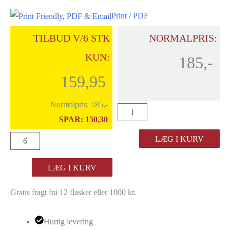
Print / PDF
TILBUD V/6 STK
NORMALPRIS:
KUN:
185,-
159,95
Normalpris:
185,-
Albino
SPAR:
150,30
Armani
Albino
LÆG I KURV
"Campo
Armani
Napoleone"
LÆG I KURV
"Campo
Sauvignon
Napoleone"
Blanc
Gratis fragt fra 12 flasker eller 1000 kr.
Sauvignon
2025
Blanc
antal
Hurtig levering
2025