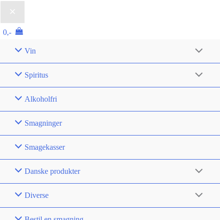
Riserva
Speciale
0,-
1976
Vin
antal
Spiritus
Alkoholfri
Smagninger
Smagekasser
Danske produkter
Diverse
Bestil en smagning