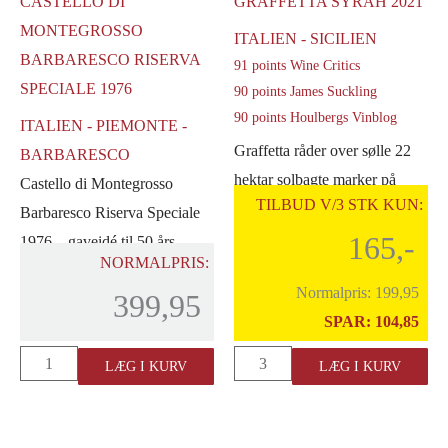
CASTELLO DI
GRAFFETTA SYRAH 2021
2021
MONTEGROSSO
ITALIEN - SICILIEN
antal
BARBARESCO RISERVA
91 points Wine Critics
SPECIALE 1976
90 points James Suckling
90 points Houlbergs Vinblog
ITALIEN - PIEMONTE -
Graffetta råder over sølle 22
BARBARESCO
hektar solbagte marker på
Castello di Montegrosso
TILBUD V/3 STK KUN:
Sicilien og tæt på havet. Her
Barbaresco Riserva Speciale
er de [...]
165,-
1976 – gaveidé til 50 års
NORMALPRIS:
fødselsdag, 50 [...]
Normalpris:
199,95
399,95
SPAR:
104,85
Castello
Graffetta
LÆG I KURV
LÆG I KURV
di
Syrah
Montegrosso
2021
Barbaresco
antal