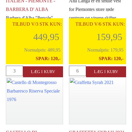
ITALIEN - PIEMONTE -
Alta Langa er en smule vest
BARBERA D' ALBA
for Piemontes store røde
Barbera d'Alba "Persole"
centrum og vinene skifter
TILBUD V/3 STK KUN:
TILBUD V/6 STK KUN:
kommer fra en enkelt mark i
temperament. [...]
449,95
159,95
landsbyen Novello.
Vinstokkenes alder er [...]
Normalpris:
489,95
Normalpris:
179,95
SPAR:
120,-
SPAR:
120,-
Le
Cavallero
LÆG I KURV
LÆG I KURV
Strette
Brachetto
Barbera
D'Acqui
d'
2023
Alba
antal
Superiore
"Persole"
Magnum