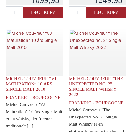
Michel
Michel
LÆG I KURV
LÆG I KURV
Couvreur
Couvreur
"Candid"
"Pale
Malt
Single-
Whisky
Single"
antal
Malt
Whisky
antal
MICHEL COUVREUR “VJ
MICHEL COUVREUR “THE
MATURATION” 10 ÅRS
UNEXPECTED NO. 2”
SINGLE MALT 2010
SINGLE MALT WHISKY
2022
FRANKRIG - BOURGOGNE
FRANKRIG - BOURGOGNE
Michel Couvreur "VJ
Michel Couvreur "The
Maturation" 10 års Single Malt
Unexpected No. 2" Single
er en whisky, der forener
Malt Whisky er en
traditionelt [...]
ekstraordinær whisky, der [...]