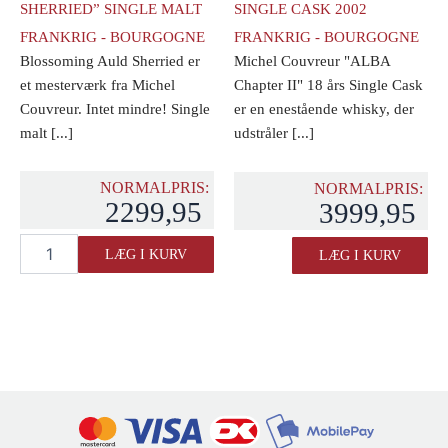
SHERRIED” SINGLE MALT
SINGLE CASK 2002
FRANKRIG - BOURGOGNE
FRANKRIG - BOURGOGNE
Blossoming Auld Sherried er
Michel Couvreur "ALBA
et mesterværk fra Michel
Chapter II" 18 års Single Cask
Couvreur. Intet mindre! Single
er en enestående whisky, der
malt [...]
udstråler [...]
NORMALPRIS:
NORMALPRIS:
2299,95
3999,95
Michel
Michel
LÆG I KURV
LÆG I KURV
Couvreur
Couvreur
"Blossoming
"ALBA
Auld
Chapter
Sherried"
II"
Single
19
Malt
års
antal
Single
Cask
2002
antal