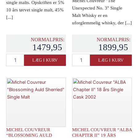
Michel Couvreur "The
single malts. Opskriften er 5%
Unexpected No. 3" Single
10 års tørvet single malt, 45%
Malt Whisky er en
[...]
uforglemmelig whisky, der [...]
NORMALPRIS:
NORMALPRIS:
1479,95
1899,95
Michel
Michel
LÆG I KURV
LÆG I KURV
Couvreur
Couvreur
"Special
"The
Vatting"
Unexpected
Malt
no.
Whisky
3"
antal
Single
Malt
Whisky
2023
antal
MICHEL COUVREUR
MICHEL COUVREUR “ALBA
“BLOSSOMING AULD
CHAPTER II” 19 ÅRS