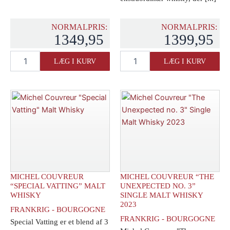
NORMALPRIS:
NORMALPRIS:
1349,95
1399,95
Michel
Michel
LÆG I KURV
LÆG I KURV
Couvreur
Couvreur
"VJ
"The
Maturation"
Unexpected
10
no.
års
2"
Single
Single
Malt
Malt
2010
Whisky
antal
2022
antal
MICHEL COUVREUR
MICHEL COUVREUR “THE
“SPECIAL VATTING” MALT
UNEXPECTED NO. 3”
WHISKY
SINGLE MALT WHISKY
2023
FRANKRIG - BOURGOGNE
FRANKRIG - BOURGOGNE
Special Vatting er et blend af 3