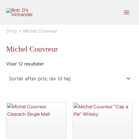
Gå
til
indholdet
Shop
>
Michel Couvreur
Michel Couvreur
Sorteret
Viser 12 resultater
efter
pris:
lav
til
høj