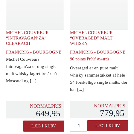
MICHEL COUVREUR
MICHEL COUVREUR
“INTRAVAGAN’ZA”
“OVERAGED” MALT
CLEARACH
WHISKY
FRANKRIG - BOURGOGNE
FRANKRIG - BOURGOGNE
Michel Couvreurs
96 points Pr%f Awards
Intravagan'za er ung single
Overaged er en pure malt
malt whisky lagret tre år på
whisky sammestukket af hele
Moscatel og [...]
54 forskellige single malts, der
har [...]
NORMALPRIS:
NORMALPRIS:
779,95
649,95
Michel
Michel
LÆG I KURV
LÆG I KURV
Couvreur
Couvreur