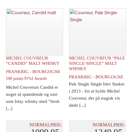
"Overaged"
"Intravagan'za"
Malt
Clearach
Whisky
antal
antal
MICHEL COUVREUR
MICHEL COUVREUR “PALE
“CANDID” MALT WHISKY
SINGLE-SINGLE” MALT
WHISKY
FRANKRIG - BOURGOGNE
FRANKRIG - BOURGOGNE
100 points Pr%f Awards
Pale Single Single blev flasket
Michel Couvreurs Candid er
i 2013 - for at hylde Michel
noget så spændende og uset
Couvreur, der på tragisk vis
som Islay whisky med ”fresh
døde [...]
[...]
NORMALPRIS:
NORMALPRIS:
1099,95
1249,95