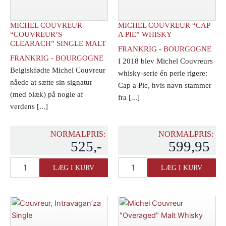
MICHEL COUVREUR
MICHEL COUVREUR “CAP
“COUVREUR’S
A PIE” WHISKY
CLEARACH” SINGLE MALT
FRANKRIG - BOURGOGNE
FRANKRIG - BOURGOGNE
I 2018 blev Michel Couvreurs
Belgiskfødte Michel Couvreur
whisky-serie én perle rigere:
nåede at sætte sin signatur
Cap a Pie, hvis navn stammer
(med blæk) på nogle af
fra [...]
verdens [...]
NORMALPRIS:
NORMALPRIS:
525,-
599,95
Michel
Michel
LÆG I KURV
LÆG I KURV
Couvreur
Couvreur
"Couvreur's
"Cap
Clearach"
a
Single
Pie"
Malt
Whisky
antal
antal