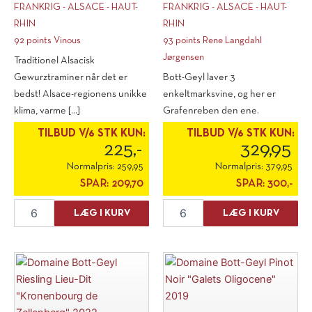
FRANKRIG - ALSACE - HAUT-
FRANKRIG - ALSACE - HAUT-
RHIN
RHIN
92 points Vinous
93 points Rene Langdahl
Jørgensen
Traditionel Alsacisk
Gewurztraminer når det er
Bott-Geyl laver 3
bedst! Alsace-regionens unikke
enkeltmarksvine, og her er
klima, varme [...]
Grafenreben den ene.
Markerne står på [...]
TILBUD V/6 STK KUN:
TILBUD V/6 STK KUN:
225,-
329,95
Normalpris:
259,95
Normalpris:
379,95
SPAR:
209,70
SPAR:
300,-
Domaine
Domaine
LÆG I KURV
LÆG I KURV
Bott-
Bott-
Geyl
Geyl
Gewurztraminer
Riesling
"Les
Lieu
Elements"
Dit
2019
"Grafenreben"
antal
2020