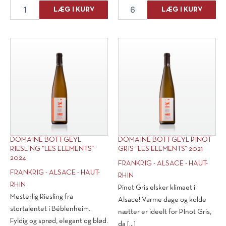
Domaine
Domaine
LÆG I KURV
LÆG I KURV
Bott-
Bott-
Geyl
Geyl
Cremant
Riesling
d'Alsace
"Les
"Paul
Elements"
Edouard"
2023
Extra
antal
Brut
N/V
antal
DOMAINE BOTT-GEYL
DOMAINE BOTT-GEYL PINOT
RIESLING “LES ELEMENTS”
GRIS “LES ELEMENTS” 2021
2024
FRANKRIG - ALSACE - HAUT-
FRANKRIG - ALSACE - HAUT-
RHIN
RHIN
Pinot Gris elsker klimaet i
Mesterlig Riesling fra
Alsace! Varme dage og kolde
stortalentet i Béblenheim.
nætter er ideelt for PInot Gris,
Fyldig og sprød, elegant og blød.
da [...]