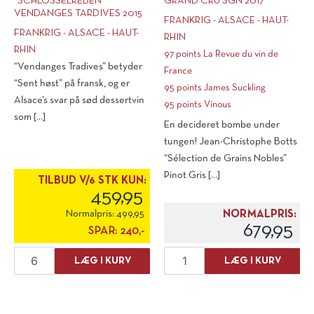
“SCHLOSSELREBEN”
GRAND CRU SGN 2017
VENDANGES TARDIVES 2015
FRANKRIG - ALSACE - HAUT-
FRANKRIG - ALSACE - HAUT-
RHIN
RHIN
97 points La Revue du vin de
“Vendanges Tradives” betyder
France
“Sent høst” på fransk, og er
95 points James Suckling
Alsace’s svar på sød dessertvin
95 points Vinous
som [...]
En decideret bombe under
tungen! Jean-Christophe Botts
“Sélection de Grains Nobles”
Pinot Gris [...]
TILBUD V/6 STK KUN:
459,95
Normalpris:
499,95
NORMALPRIS:
679,95
SPAR:
240,-
Domaine
Domaine
LÆG I KURV
LÆG I KURV
Bott-
Bott-
Geyl
Geyl
Gewurztraminer
Pinot
"Schlosselreben"
Gris