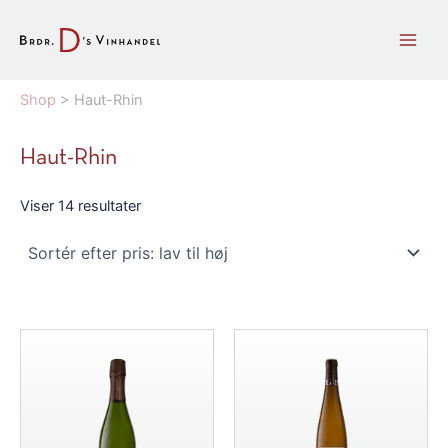
Gå
til
indholdet
Shop
>
Haut-Rhin
Haut-Rhin
Sorteret
Viser 14 resultater
efter
pris:
lav
til
høj