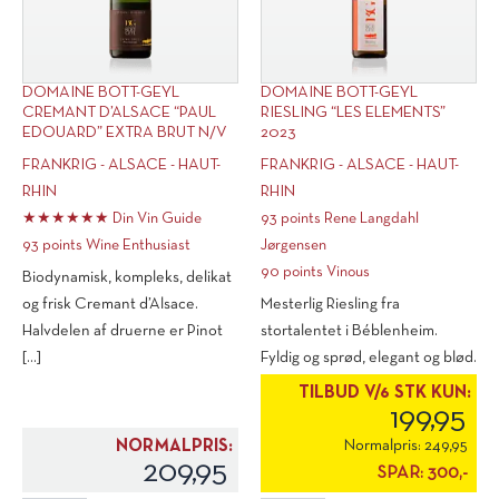
DOMAINE BOTT-GEYL
DOMAINE BOTT-GEYL
CREMANT D’ALSACE “PAUL
RIESLING “LES ELEMENTS”
EDOUARD” EXTRA BRUT N/V
2023
FRANKRIG - ALSACE - HAUT-
FRANKRIG - ALSACE - HAUT-
RHIN
RHIN
★★★★★★ Din Vin Guide
93 points Rene Langdahl
93 points Wine Enthusiast
Jørgensen
90 points Vinous
Biodynamisk, kompleks, delikat
og frisk Cremant d’Alsace.
Mesterlig Riesling fra
Halvdelen af druerne er Pinot
stortalentet i Béblenheim.
[...]
Fyldig og sprød, elegant og blød.
[...]
TILBUD V/6 STK KUN:
199,95
NORMALPRIS:
Normalpris:
249,95
209,95
SPAR:
300,-