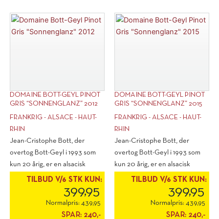
Riesling
Pinot
Lieu-
Noir
Dit
"Galets
"Kronenbourg
Oligocene"
de
2019
Zellenberg"
antal
2022
antal
DOMAINE BOTT-GEYL PINOT
DOMAINE BOTT-GEYL PINOT
GRIS “SONNENGLANZ” 2012
GRIS “SONNENGLANZ” 2015
FRANKRIG - ALSACE - HAUT-
FRANKRIG - ALSACE - HAUT-
RHIN
RHIN
Jean-Cristophe Bott, der
Jean-Cristophe Bott, der
overtog Bott-Geyl i 1993 som
overtog Bott-Geyl i 1993 som
kun 20 årig, er en alsacisk
kun 20 årig, er en alsacisk
cowboy, der [...]
cowboy, der [...]
TILBUD V/6 STK KUN:
TILBUD V/6 STK KUN:
399,95
399,95
Normalpris:
439,95
Normalpris:
439,95
SPAR:
240,-
SPAR:
240,-