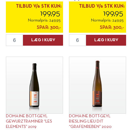
[...]
TILBUD V/6 STK KUN:
TILBUD V/6 STK KUN:
199,95
199,95
Normalpris:
249,95
Normalpris:
249,95
SPAR:
300,-
SPAR:
300,-
Domaine
Domaine
LÆG I KURV
LÆG I KURV
Bott-
Bott-
Geyl
Geyl
Riesling
Pinot
"Les
Gris
Elements"
"Les
2024
Elements"
antal
2021
antal
DOMAINE BOTT-GEYL
DOMAINE BOTT-GEYL
GEWURZTRAMINER “LES
RIESLING LIEU DIT
ELEMENTS” 2019
“GRAFENREBEN” 2020