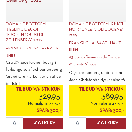
antal
DOMAINE BOTT-GEYL
DOMAINE BOTT-GEYL PINOT
RIESLING LIEU-DIT
NOIR “GALETS OLIGOCENE”
“KRONENBOURG DE
2019
ZELLENBERG” 2022
FRANKRIG - ALSACE - HAUT-
FRANKRIG - ALSACE - HAUT-
RHIN
RHIN
93 points Revue vin de France
Cru d’Alsace Kronenbourg, i
91 points Vinous
forlængelse af Schoenenbourg
Oligocænundergrunden, som
Grand Cru marken, er en af de
Jean-Christophe dyrker sine få
bedste [...]
stokke pinot noir på, giver [...]
TILBUD V/6 STK KUN:
TILBUD V/6 STK KUN:
329,95
389,95
Normalpris:
379,95
Normalpris:
439,95
SPAR:
300,-
SPAR:
300,-
Domaine
Domaine
LÆG I KURV
LÆG I KURV
Bott-
Bott-
Geyl
Geyl