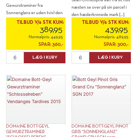
Jean-Christophe kan fra sit hus
Gewurztraminer fra
næsten se over på sin parcel i
Sonnenglanz er uden tvivl den
den hæderkronede mark [...]
mest friske og livlige [...]
TILBUD V/6 STK KUN:
TILBUD V/6 STK KUN:
389,95
439,95
Normalpris:
449,95
Normalpris:
489,95
SPAR:
360,-
SPAR:
300,-
Domaine
Domaine
LÆG I KURV
LÆG I KURV
Bott-
Bott-
Geyl
Geyl
Gewurtztraminer
Riesling
"Sonnenglanz"
"Mandelberg"
Grand
Grand
Cru
Cru
2016
2019
antal
antal
DOMAINE BOTT-GEYL
DOMAINE BOTT-GEYL PINOT
GEWURZTRAMINER
GRIS “SONNENGLANZ”