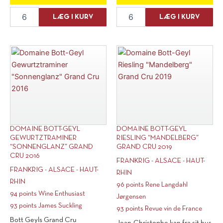
Domaine
Domaine
LÆG I KURV
LÆG I KURV
Bott-
Bott-
Geyl
Geyl
Pinot
Pinot
Gris
Gris
"Sonnenglanz"
"Sonnenglanz"
2012
2015
antal
antal
DOMAINE BOTT-GEYL
DOMAINE BOTT-GEYL
GEWURTZTRAMINER
RIESLING “MANDELBERG”
“SONNENGLANZ” GRAND
GRAND CRU 2019
CRU 2016
FRANKRIG - ALSACE - HAUT-
FRANKRIG - ALSACE - HAUT-
RHIN
RHIN
96 points Rene Langdahl
94 points Wine Enthusiast
Jørgensen
93 points James Suckling
93 points Revue vin de France
Bott Geyls Grand Cru