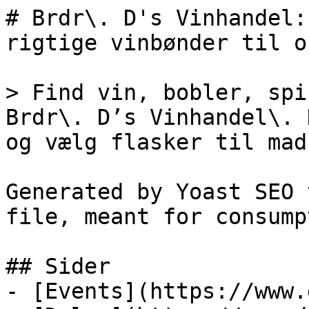
# Brdr\. D's Vinhandel:
rigtige vinbønder til o
> Find vin, bobler, spi
Brdr\. D’s Vinhandel\. 
og vælg flasker til mad
Generated by Yoast SEO 
file, meant for consump
## Sider

- [Events](https://www.