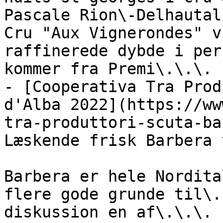
Pascale Rion\-Delhautal
Cru "Aux Vignerondes" v
raffinerede dybde i per
kommer fra Premi\.\.\.

- [Cooperativa Tra Prod
d'Alba 2022](https://ww
tra-produttori-scuta-ba
Læskende frisk Barbera 
Barbera er hele Nordita
flere gode grunde til\.
diskussion en af\.\.\.
